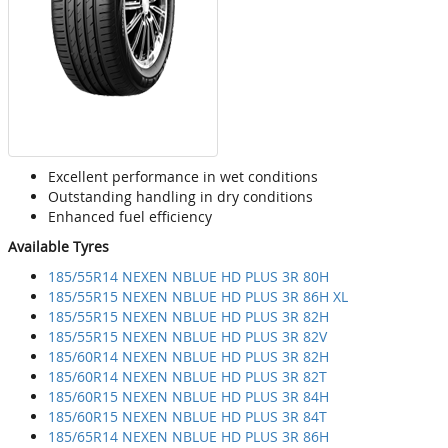
Excellent performance in wet conditions
Outstanding handling in dry conditions
Enhanced fuel efficiency
Available Tyres
185/55R14 NEXEN NBLUE HD PLUS 3R 80H
185/55R15 NEXEN NBLUE HD PLUS 3R 86H XL
185/55R15 NEXEN NBLUE HD PLUS 3R 82H
185/55R15 NEXEN NBLUE HD PLUS 3R 82V
185/60R14 NEXEN NBLUE HD PLUS 3R 82H
185/60R14 NEXEN NBLUE HD PLUS 3R 82T
185/60R15 NEXEN NBLUE HD PLUS 3R 84H
185/60R15 NEXEN NBLUE HD PLUS 3R 84T
185/65R14 NEXEN NBLUE HD PLUS 3R 86H