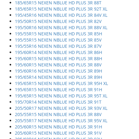
185/65R15 NEXEN NBLUE HD PLUS 3R 88T
185/65R15 NEXEN NBLUE HD PLUS 3R 92T XL
195/45R16 NEXEN NBLUE HD PLUS 3R 84V XL
195/50R15 NEXEN NBLUE HD PLUS 3R 82V
195/50R16 NEXEN NBLUE HD PLUS 3R 88V XL
195/55R15 NEXEN NBLUE HD PLUS 3R 85H
195/55R15 NEXEN NBLUE HD PLUS 3R 85V
195/55R16 NEXEN NBLUE HD PLUS 3R 87V
195/60R14 NEXEN NBLUE HD PLUS 3R 86H
195/60R15 NEXEN NBLUE HD PLUS 3R 88H
195/60R15 NEXEN NBLUE HD PLUS 3R 88V
195/60R16 NEXEN NBLUE HD PLUS 3R 89H
195/65R14 NEXEN NBLUE HD PLUS 3R 89H
195/65R15 NEXEN NBLUE HD PLUS 3R 95H XL
195/65R15 NEXEN NBLUE HD PLUS 3R 91H
195/65R15 NEXEN NBLUE HD PLUS 3R 95T XL
195/70R14 NEXEN NBLUE HD PLUS 3R 91T
205/50R17 NEXEN NBLUE HD PLUS 3R 93V XL
205/55R15 NEXEN NBLUE HD PLUS 3R 88V
205/55R17 NEXEN NBLUE HD PLUS 3R 95V XL
205/60R15 NEXEN NBLUE HD PLUS 3R 91H
205/60R15 NEXEN NBLUE HD PLUS 3R 91V