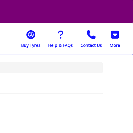
Buy Tyres
Help & FAQs
Contact Us
More