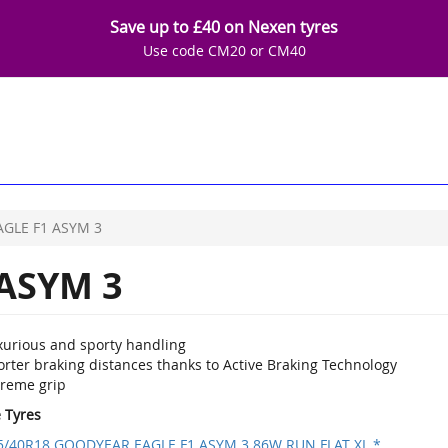
Save up to £40 on Nexen tyres
Use code CM20 or CM40
AGLE F1 ASYM 3
ASYM 3
xurious and sporty handling
orter braking distances thanks to Active Braking Technology
treme grip
e Tyres
5/40R18 GOODYEAR EAGLE F1 ASYM 3 86W RUN FLAT XL *