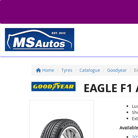
Home
Tyres
Catalogue
Goodyear
E
EAGLE F1 
Lu
Sh
Ex
Availabl
20